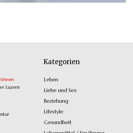
Kategorien
Leben
33
Wohnen
er Luzern
Liebe und Sex
32
Beziehung
30
Lifestyle
30
ntur
Gesundheit
28
Lebensmittel / Ernährung
20