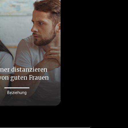
er distanzieren
 von guten Frauen
Beziehung