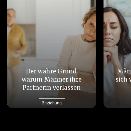
Der wahre Grund,
Männ
warum Männer ihre
sich
Partnerin verlassen
Beziehung