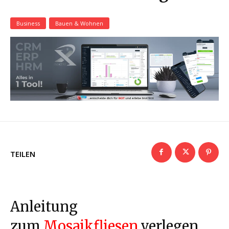
Business
Bauen & Wohnen
TEILEN
Anleitung
zum
Mosaikfliesen
verlegen