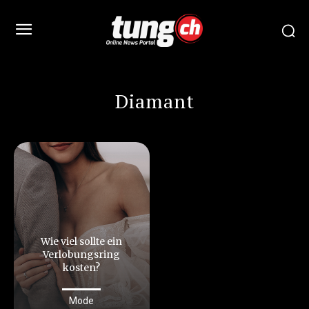
Diamant
Wie viel sollte ein
Verlobungsring
kosten?
Mode