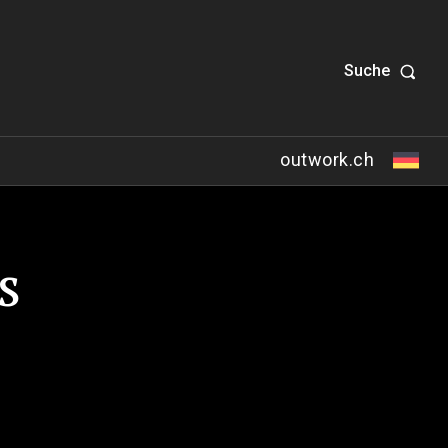
Suche
outwork.ch
s