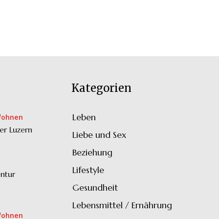
Kategorien
Leben
33
Wohnen
er Luzern
Liebe und Sex
32
Beziehung
30
Lifestyle
30
ntur
Gesundheit
28
Lebensmittel / Ernährung
20
Wohnen