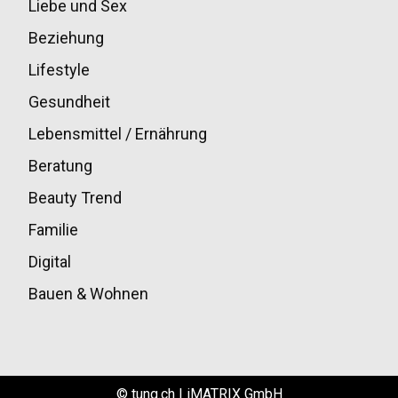
Liebe und Sex
32
Beziehung
30
Lifestyle
30
Gesundheit
28
Lebensmittel / Ernährung
20
Beratung
13
Beauty Trend
13
Familie
12
Digital
11
Bauen & Wohnen
10
© tung.ch | iMATRIX GmbH