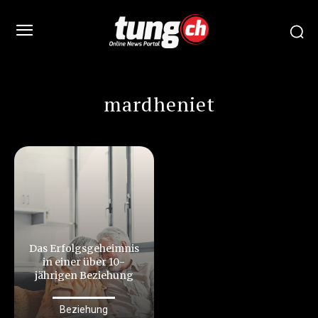
mardheniet
Das Erfolgsgeheimnis
in einer über 10-
jährigen Beziehung
Beziehung