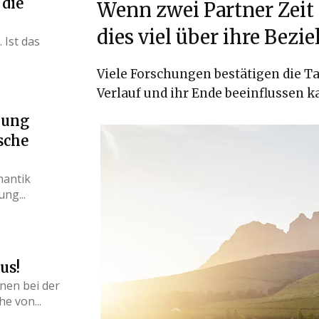
 die
Wenn zwei Partner Zeit
dies viel über ihre Bezi
 Ist das
Viele Forschungen bestätigen die Ta
Verlauf und ihr Ende beeinflussen k
nung
sche
mantik
ng...
us!
nen bei der
e von...