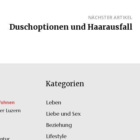
NÄCHSTER ARTIKEL
Duschoptionen und Haarausfall
Kategorien
Leben
33
Wohnen
er Luzern
Liebe und Sex
32
Beziehung
30
Lifestyle
30
ntur