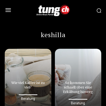
keshilla
Wie viel Kaffee ist zu
So kommen Sie
viel?
schnell über eine
Erkältung hinweg
Beratung
Beratung