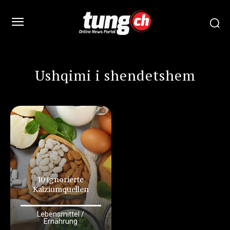
Ushqimi i shendetshem
10 ignorierte
Kalziumquellen
Lebensmittel /
Ernährung