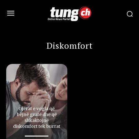
Diskomfort
Gjërat e vogla që
bëjnë gratë dhe që
shkaktojnë
diskomfort tek burrat