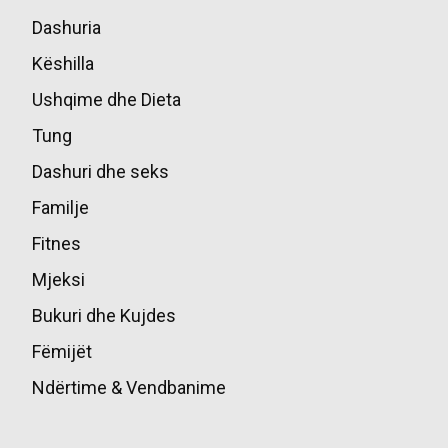
Dashuria
85
Këshilla
49
Ushqime dhe Dieta
45
Tung
39
Dashuri dhe seks
36
Familje
17
Fitnes
16
Mjeksi
14
Bukuri dhe Kujdes
13
Fëmijët
10
Ndërtime & Vendbanime
10