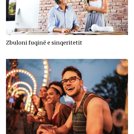
Zbuloni fuqinë e sinqeritetit