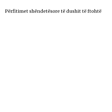
Përfitimet shëndetësore të dushit të ftohtë
Pse disa njerëz janë të lumtur edhe në prag të
vdekjes?