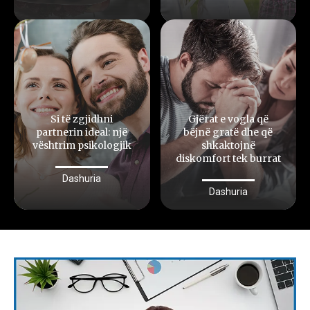
Si të zgjidhni
Gjërat e vogla që
partnerin ideal: një
bëjnë gratë dhe që
vështrim psikologjik
shkaktojnë
diskomfort tek burrat
Dashuria
Dashuria