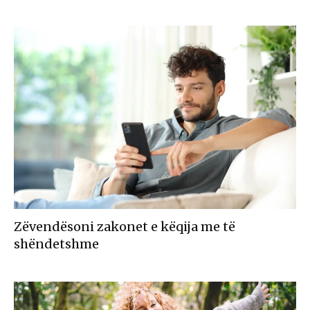
Zëvendësoni zakonet e këqija me të
shëndetshme