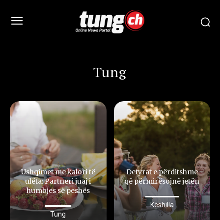
Tung
Ushqimet me kalori të
Detyrat e përditshme
ulëta: Partneri juaj i
që përmirësojnë jetën
humbjes së peshës
Këshilla
Tung