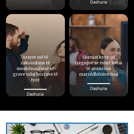
Dashuria
Arsyet më të
Shenjat kyçe që
zakonshme të
tregojnë se është koha
moskënaqësisë së
të avanconi
grave ndaj burrave të
marrëdhënien tuaj
tyre
Dashuria
Dashuria