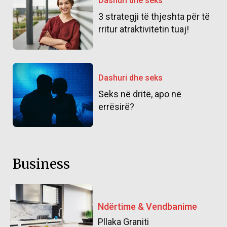
Dashuri dhe seks
3 strategji të thjeshta për të
rritur atraktivitetin tuaj!
Dashuri dhe seks
Seks në dritë, apo në
errësirë?
Business
Ndërtime & Vendbanime
Pllaka Graniti