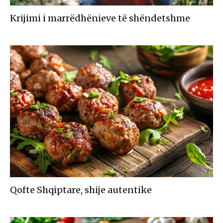
Krijimi i marrëdhënieve të shëndetshme
Qofte Shqiptare, shije autentike