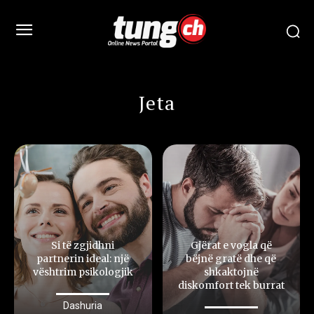
Jeta
Si të zgjidhni
Gjërat e vogla që
partnerin ideal: një
bëjnë gratë dhe që
vështrim psikologjik
shkaktojnë
diskomfort tek burrat
Dashuria