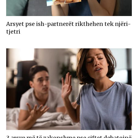
Arsyet pse ish-partnerët rikthehen tek njëri-
tjetri
3 arsye më të zakonshme pse çiftet debatojnë