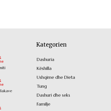
Kategorien
&
Dashuria
85
me
niti
Këshilla
49
Ushqime dhe Dieta
45
&
me
Tung
39
pllakave
Dashuri dhe seks
36
Familje
17
&