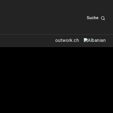
Suche
outwork.ch