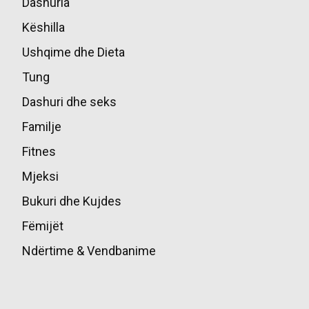
Dashuria
85
Këshilla
49
Ushqime dhe Dieta
45
Tung
39
Dashuri dhe seks
36
Familje
17
Fitnes
16
Mjeksi
14
Bukuri dhe Kujdes
13
Fëmijët
10
Ndërtime & Vendbanime
10