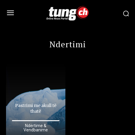
Ndertimi
Pastrimi me akull të
thatë
Ndërtime &
Vendbanime