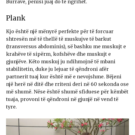
Burrave, penisi juaj do të ngrihet.
Plank
Kjo është një mënyrë perfekte për të forcuar
shtresën më të thellë të muskujve të barkut
(transversus abdominis), së bashku me muskujt e
krahëve të sipërm, kofshëve dhe muskujt e
gjunjëve. Këto muskuj ju ndihmojnë të mbani
stabilitetin, duke ju lejuar të qëndroni afër
partnerit tuaj kur është më e nevojshme. Bëjeni
një herë në ditë dhe rriteni deri në 60 sekonda ose
më shumë. Nëse është shumë sfiduese për këmbët
tuaja, provoni të qëndroni në gjunjë në vend të
tyre.