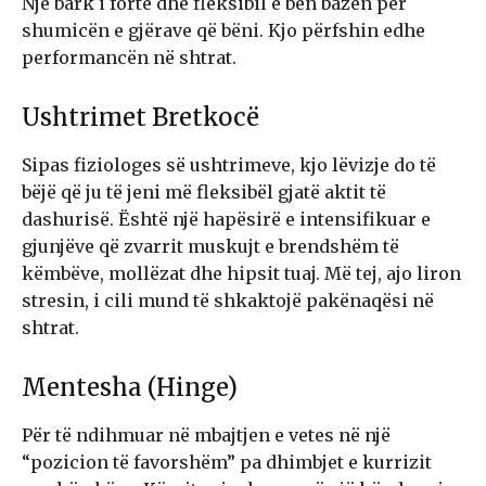
Një bark i fortë dhe fleksibil e bën bazën për
shumicën e gjërave që bëni. Kjo përfshin edhe
performancën në shtrat.
Ushtrimet Bretkocë
Sipas fiziologes së ushtrimeve, kjo lëvizje do të
bëjë që ju të jeni më fleksibël gjatë aktit të
dashurisë. Është një hapësirë e intensifikuar e
gjunjëve që zvarrit muskujt e brendshëm të
këmbëve, mollëzat dhe hipsit tuaj. Më tej, ajo liron
stresin, i cili mund të shkaktojë pakënaqësi në
shtrat.
Mentesha (Hinge)
Për të ndihmuar në mbajtjen e vetes në një
“pozicion të favorshëm” pa dhimbjet e kurrizit