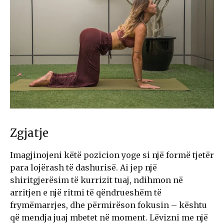
Zgjatje
Imagjinojeni këtë pozicion yoge si një formë tjetër
para lojërash të dashurisë. Ai jep një
shiritgjerësim të kurrizit tuaj, ndihmon në
arritjen e një ritmi të qëndrueshëm të
frymëmarrjes, dhe përmirëson fokusin – kështu
që mendja juaj mbetet në moment. Lëvizni me një