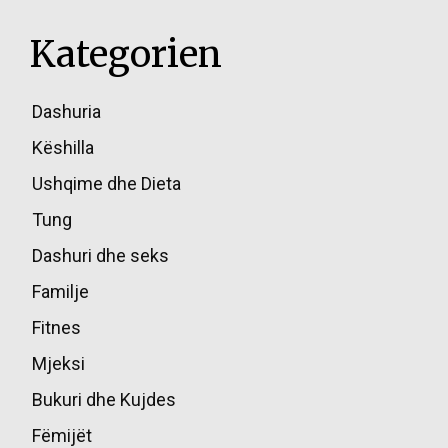
Kategorien
Dashuria
85
Këshilla
49
Ushqime dhe Dieta
45
Tung
39
Dashuri dhe seks
36
Familje
17
Fitnes
16
Mjeksi
14
Bukuri dhe Kujdes
13
Fëmijët
10