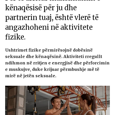
kënaqësisë për ju dhe
partnerin tuaj, është vlerë të
angazhoheni në aktivitete
fizike.
Ushtrimet fizike përmirësojnë dobësinë
seksuale dhe kënaqësinë. Aktiviteti rregullt
ndihmon në rritjen e energjisë dhe përforcimin
e muskujve, duke krijuar përmbushje më të
mirë në jetën seksuale.