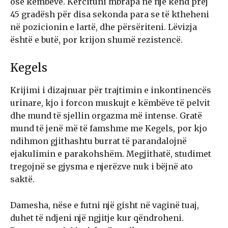
ose këmbëve. Kërcituni mbrapa në një kënd prej
45 gradësh për disa sekonda para se të ktheheni
në pozicionin e lartë, dhe përsëriteni. Lëvizja
është e butë, por krijon shumë rezistencë.
Kegels
Krijimi i dizajnuar për trajtimin e inkontinencës
urinare, kjo i forcon muskujt e këmbëve të pelvit
dhe mund të sjellin orgazma më intense. Gratë
mund të jenë më të famshme me Kegels, por kjo
ndihmon gjithashtu burrat të parandalojnë
ejakulimin e parakohshëm. Megjithatë, studimet
tregojnë se gjysma e njerëzve nuk i bëjnë ato
saktë.
Damesha, nëse e futni një gisht në vaginë tuaj,
duhet të ndjeni një ngjitje kur qëndroheni.