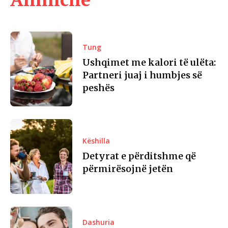
Tung
Ushqimet me kalori të ulëta:
Partneri juaj i humbjes së
peshës
Këshilla
Detyrat e përditshme që
përmirësojnë jetën
Dashuria