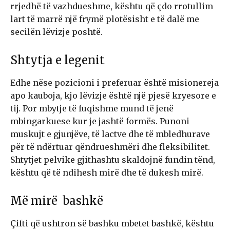
rrjedhë të vazhdueshme, kështu që çdo rrotullim
lart të marrë një frymë plotësisht e të dalë me
secilën lëvizje poshtë.
Shtytja e legenit
Edhe nëse pozicioni i preferuar është misionereja
apo kauboja, kjo lëvizje është një pjesë kryesore e
tij. Por mbytje të fuqishme mund të jenë
mbingarkuese kur je jashtë formës. Punoni
muskujt e gjunjëve, të lactve dhe të mbledhurave
për të ndërtuar qëndrueshmëri dhe fleksibilitet.
Shtytjet pelvike gjithashtu skaldojnë fundin tënd,
kështu që të ndihesh mirë dhe të dukesh mirë.
Më mirë bashkë
Çifti që ushtron së bashku mbetet bashkë, kështu