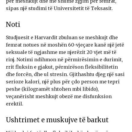
për meshkujt dhe më shumë zgjim për femrat,
sipas një studimi të Universitetit të Teksasit.
Noti
Studjuesit e Harvardit zbuluan se meshkujt dhe
femrat notues në moshën 60-vjeçare kanë një jetë
seksuale të ngjashme me njerëzit 20 vjet më të
rinj. Notimi ndihmon në përmirësimin e durimit,
rrit fluksin e gjakut, përmirëson fleksibilitetin
dhe forcën, dhe ul stresin. Gjithashtu djeg një sasi
serioze kalori, një plus për çdo person me tepri
peshe (kilogramët shtohen mbi libido),
veçanërisht meshkujt obezë me disfunksion
erektil.
Ushtrimet e muskujve të barkut