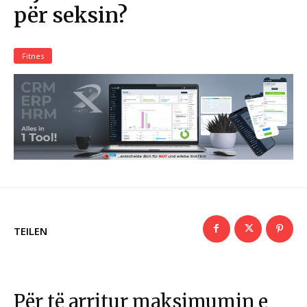
për seksin?
Fitnes
TEILEN
Për të arritur maksimumin e