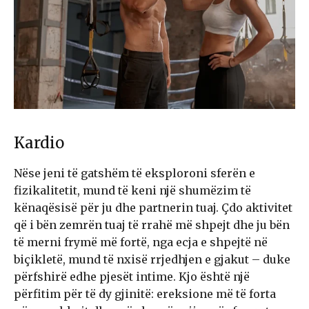
Kardio
Nëse jeni të gatshëm të eksploroni sferën e
fizikalitetit, mund të keni një shumëzim të
kënaqësisë për ju dhe partnerin tuaj. Çdo aktivitet
që i bën zemrën tuaj të rrahë më shpejt dhe ju bën
të merni frymë më fortë, nga ecja e shpejtë në
biçikletë, mund të nxisë rrjedhjen e gjakut – duke
përfshirë edhe pjesët intime. Kjo është një
përfitim për të dy gjinitë: ereksione më të forta