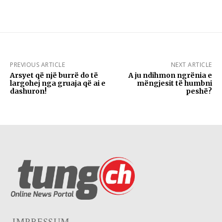
PREVIOUS ARTICLE
NEXT ARTICLE
Arsyet që një burrë do të
A ju ndihmon ngrënia e
largohej nga gruaja që ai e
mëngjesit të humbni
dashuron!
peshë?