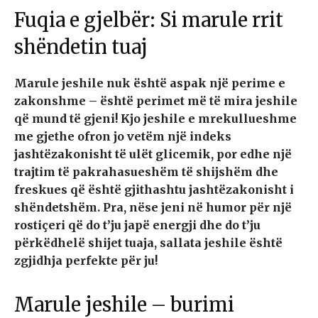
Fuqia e gjelbër: Si marule rrit
shëndetin tuaj
Marule jeshile nuk është aspak një perime e
zakonshme – është perimet më të mira jeshile
që mund të gjeni! Kjo jeshile e mrekullueshme
me gjethe ofron jo vetëm një indeks
jashtëzakonisht të ulët glicemik, por edhe një
trajtim të pakrahasueshëm të shijshëm dhe
freskues që është gjithashtu jashtëzakonisht i
shëndetshëm. Pra, nëse jeni në humor për një
rostiçeri që do t’ju japë energji dhe do t’ju
përkëdhelë shijet tuaja, sallata jeshile është
zgjidhja perfekte për ju!
Marule jeshile – burimi