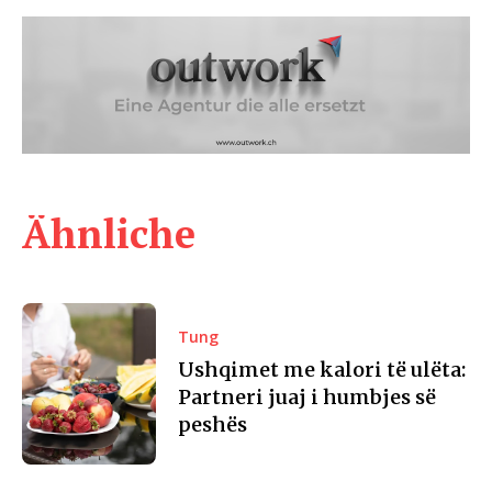
Ähnliche
Tung
Ushqimet me kalori të ulëta:
Partneri juaj i humbjes së
peshës