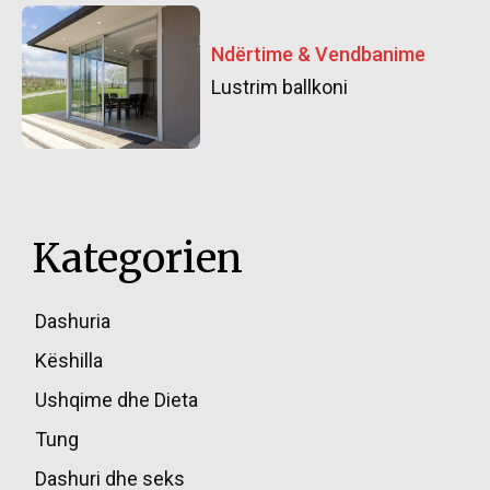
Ndërtime & Vendbanime
Lustrim ballkoni
Kategorien
Dashuria
85
Këshilla
49
Ushqime dhe Dieta
45
Tung
39
Dashuri dhe seks
36