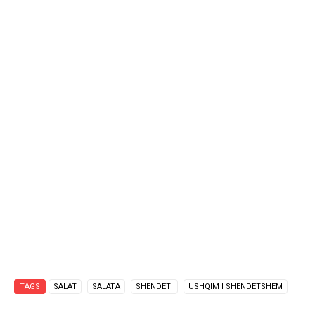
TAGS
SALAT
SALATA
SHENDETI
USHQIM I SHENDETSHEM