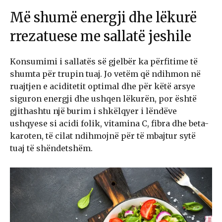
Më shumë energji dhe lëkurë
rrezatuese me sallatë jeshile
Konsumimi i sallatës së gjelbër ka përfitime të
shumta për trupin tuaj. Jo vetëm që ndihmon në
ruajtjen e aciditetit optimal dhe për këtë arsye
siguron energji dhe ushqen lëkurën, por është
gjithashtu një burim i shkëlqyer i lëndëve
ushqyese si acidi folik, vitamina C, fibra dhe beta-
karoten, të cilat ndihmojnë për të mbajtur sytë
tuaj të shëndetshëm.