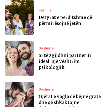
Këshilla
Detyrat e përditshme që
përmirësojnë jetën
Dashuria
Si të zgjidhni partnerin
ideal: një vështrim
psikologjik
Dashuria
Gjërat e vogla që bëjnë gratë
dhe që shkaktojnë