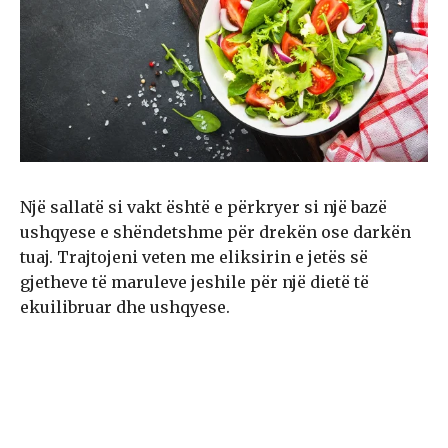
Një sallatë si vakt është e përkryer si një bazë
ushqyese e shëndetshme për drekën ose darkën
tuaj. Trajtojeni veten me eliksirin e jetës së
gjetheve të maruleve jeshile për një dietë të
ekuilibruar dhe ushqyese.