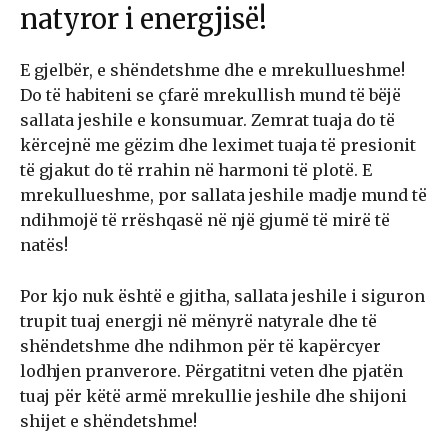
natyror i energjisë!
E gjelbër, e shëndetshme dhe e mrekullueshme!
Do të habiteni se çfarë mrekullish mund të bëjë
sallata jeshile e konsumuar. Zemrat tuaja do të
kërcejnë me gëzim dhe leximet tuaja të presionit
të gjakut do të rrahin në harmoni të plotë. E
mrekullueshme, por sallata jeshile madje mund të
ndihmojë të rrëshqasë në një gjumë të mirë të
natës!
Por kjo nuk është e gjitha, sallata jeshile i siguron
trupit tuaj energji në mënyrë natyrale dhe të
shëndetshme dhe ndihmon për të kapërcyer
lodhjen pranverore. Përgatitni veten dhe pjatën
tuaj për këtë armë mrekullie jeshile dhe shijoni
shijet e shëndetshme!