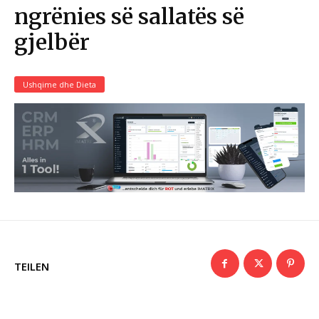
ngrënies së sallatës së
gjelbër
Ushqime dhe Dieta
TEILEN