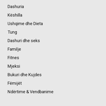
Dashuria
85
Këshilla
49
Ushqime dhe Dieta
45
Tung
39
Dashuri dhe seks
36
Familje
17
Fitnes
16
Mjeksi
14
Bukuri dhe Kujdes
13
Fëmijët
10
Ndërtime & Vendbanime
10