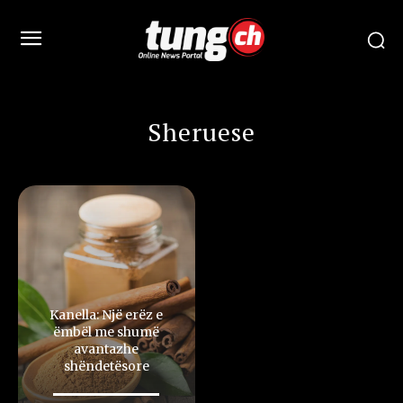
Sheruese
Kanella: Një erëz e
ëmbël me shumë
avantazhe
shëndetësore