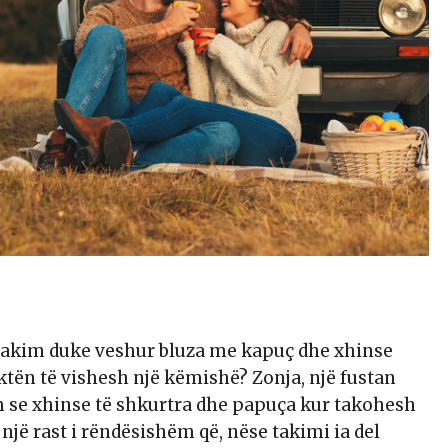
ë takim duke veshur bluza me kapuç dhe xhinse
ktën të vishesh një këmishë? Zonja, një fustan
m se xhinse të shkurtra dhe papuça kur takohesh
 një rast i rëndësishëm që, nëse takimi ia del