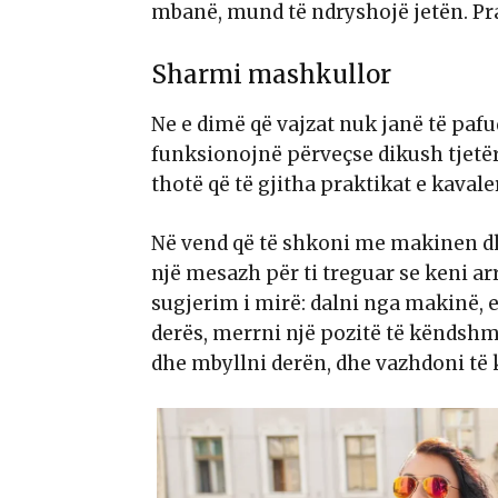
mbanë, mund të ndryshojë jetën. Pra
Sharmi mashkullor
Ne e dimë që vajzat nuk janë të paf
funksionojnë përveçse dikush tjetër i
thotë që të gjitha praktikat e kava
Në vend që të shkoni me makinen dh
një mesazh për ti treguar se keni arr
sugjerim i mirë: dalni nga makinë, ec
derës, merrni një pozitë të këndshme
dhe mbyllni derën, dhe vazhdoni të 