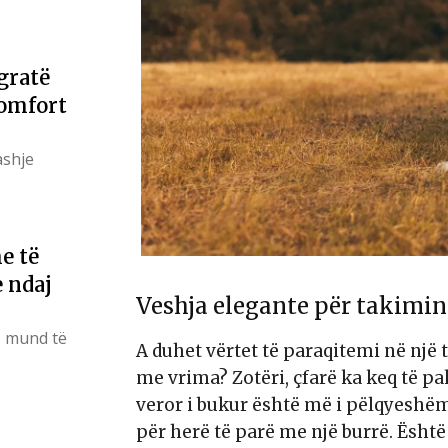
gratë
komfort
ashje
e të
 ndaj
Veshja elegante për takimin
, mund të
A duhet vërtet të paraqitemi në nj
me vrima? Zotëri, çfarë ka keq të pa
veror i bukur është më i pëlqyeshë
për herë të parë me një burrë. Është