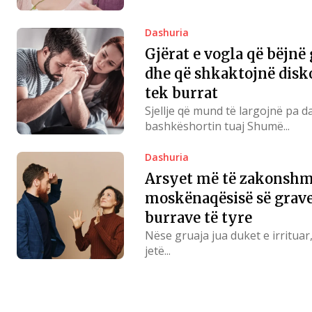
Dashuria
Gjërat e vogla që bëjnë 
dhe që shkaktojnë dis
tek burrat
Sjellje që mund të largojnë pa d
bashkëshortin tuaj Shumë...
Dashuria
Arsyet më të zakonshm
moskënaqësisë së grave
burrave të tyre
Nëse gruaja jua duket e irrituar
jetë...