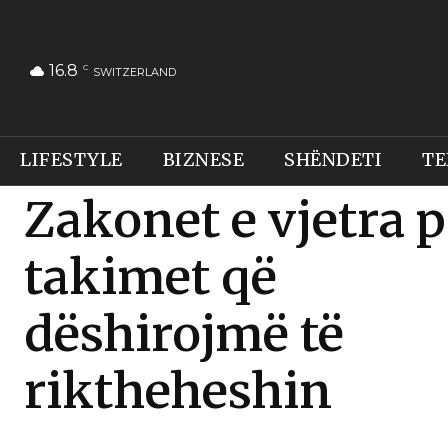
16.8
C
SWITZERLAND
LIFESTYLE
BIZNESE
SHËNDETI
TE
Zakonet e vjetra p
takimet që
dëshirojmë të
riktheheshin