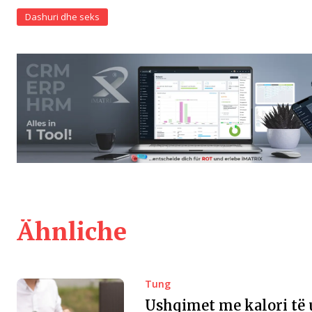
Dashuri dhe seks
Ähnliche
Tung
Ushqimet me kalori të u