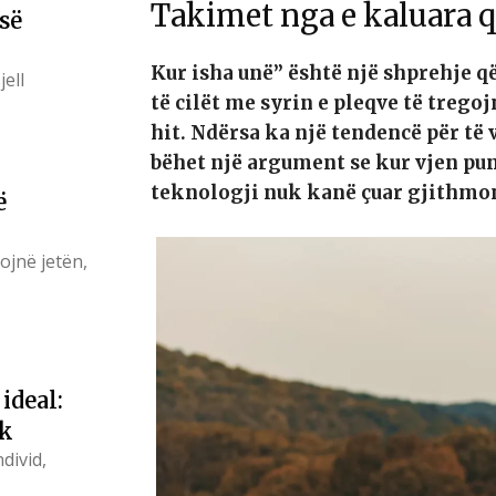
Takimet nga e kaluara q
së
Kur isha unë” është një shprehje q
ell
të cilët me syrin e pleqve të tregoj
hit. Ndërsa ka një tendencë për të 
bëhet një argument se kur vjen pu
teknologji nuk kanë çuar gjithmon
ë
ojnë jetën,
ideal:
ik
divid,