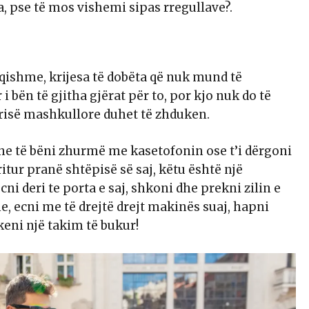
, pse të mos vishemi sipas rregullave?.
uqishme, krijesa të dobëta që nuk mund të
 bën të gjitha gjërat për to, por kjo nuk do të
lerisë mashkullore duhet të zhduken.
e të bëni zhurmë me kasetofonin ose t’i dërgoni
itur pranë shtëpisë së saj, këtu është një
ni deri te porta e saj, shkoni dhe prekni zilin e
, ecni me të drejtë drejt makinës suaj, hapni
keni një takim të bukur!