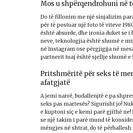
Mos u shpërqendrohuni në t
Do të fillonim me një sinjalizim pa
për të postuar një foto të viteve 1
është absurde, dhe ironia duket se i
neve, teknologjia është shumë e mir
në Instagram ose përgjigjja në mesa
partnerit tuaj është sjellje shumë e 
Pritshmëritë për seks të m
afatgjatë
A jemi naivë, budallenjtë e pa shpr
seks pas martesës? Sigurisht jo! Nuk
e kuptoni siç e kemi parë gjithë ne! 
se një takim i parë mund të konsi
mëngjes në shtrat, do të përballesh m