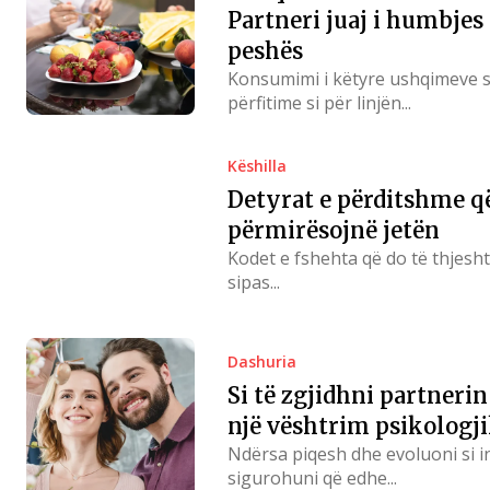
Partneri juaj i humbjes 
peshës
Konsumimi i këtyre ushqimeve sj
përfitime si për linjën...
Këshilla
Detyrat e përditshme q
përmirësojnë jetën
Kodet e fshehta që do të thjesht
sipas...
Dashuria
Si të zgjidhni partnerin 
një vështrim psikologj
Ndërsa piqesh dhe evoluoni si in
sigurohuni që edhe...