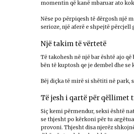
momentin që kanë mbaruar ato kokr
Nëse po përpiqesh të dërgosh një m
serioze, një aferë e shpejtë përcjell 
Një takim të vërtetë
Të takohesh në një bar është ajo që
bën të kuptosh qe je dembel dhe se k
Bëj diçka të mirë si shëtiti në park,
Të jesh i qartë për qëllimet t
Siç kemi përmendur, seksi është naty
se thjesht po kërkoni për tu argëtua
provoni. Thjesht disa njerëz shkojnë