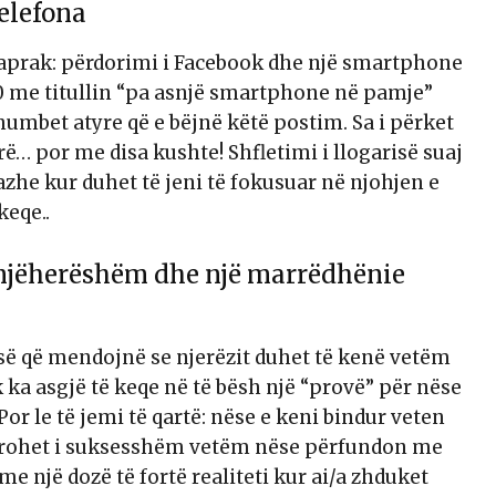
elefona
raprak: përdorimi i Facebook dhe një smartphone
980 me titullin “pa asnjë smartphone në pamje”
 humbet atyre që e bëjnë këtë postim. Sa i përket
ë… por me disa kushte! Shfletimi i llogarisë suaj
zhe kur duhet të jeni të fokusuar në njohjen e
keqe..
enjëherëshëm dhe një marrëdhënie
esë që mendojnë se njerëzit duhet të kenë vetëm
 ka asgjë të keqe në të bësh një “provë” për nëse
Por le të jemi të qartë: nëse e keni bindur veten
derohet i suksesshëm vetëm nëse përfundon me
e një dozë të fortë realiteti kur ai/a zhduket