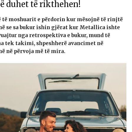
ë duhet të rikthehen!
ë të moshuarit e përdorin kur mësojnë të rinjtë
në se sa bukur ishin gjërat kur Metallica ishte
vuajtur nga retrospektiva e bukur, mund të
na tek takimi, shpeshherë avancimet në
ë në përvoja më të mira.