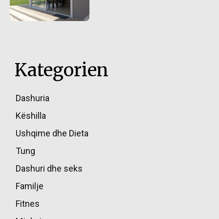
Kategorien
Dashuria
85
Këshilla
49
Ushqime dhe Dieta
45
Tung
39
Dashuri dhe seks
36
Familje
17
Fitnes
16