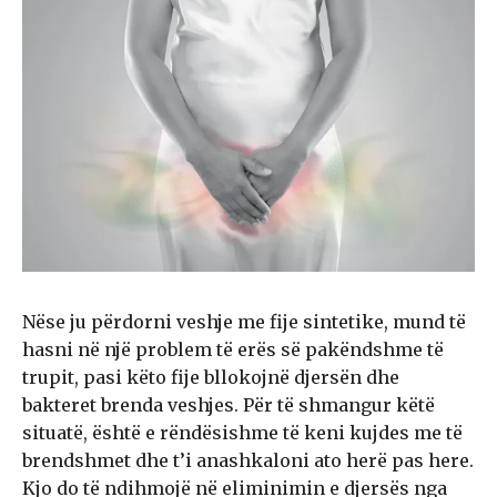
Nëse ju përdorni veshje me fije sintetike, mund të
hasni në një problem të erës së pakëndshme të
trupit, pasi këto fije bllokojnë djersën dhe
bakteret brenda veshjes. Për të shmangur këtë
situatë, është e rëndësishme të keni kujdes me të
brendshmet dhe t’i anashkaloni ato herë pas here.
Kjo do të ndihmojë në eliminimin e djersës nga