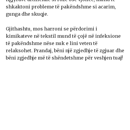
shkaktoni probleme të pakëndshme si acarim,
gunga dhe skuqje.
Gjithashtu, mos harroni se përdorimi i
kimikateve në tekstil mund të çojë në infeksione
të pakëndshme nëse nuk e lini veten të
relaksohet. Prandaj, bëni një zgjedhje të zgjuar dhe
bëni zgjedhje më të shëndetshme për veshjen tuaj!