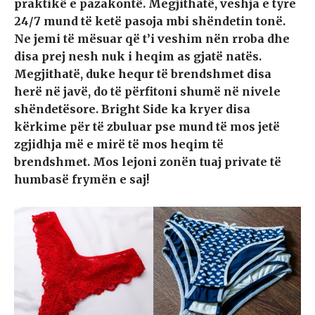
praktikë e pazakontë. Megjithatë, veshja e tyre
24/7 mund të ketë pasoja mbi shëndetin tonë.
Ne jemi të mësuar që t’i veshim nën rroba dhe
disa prej nesh nuk i heqim as gjatë natës.
Megjithatë, duke hequr të brendshmet disa
herë në javë, do të përfitoni shumë në nivele
shëndetësore. Bright Side ka kryer disa
kërkime për të zbuluar pse mund të mos jetë
zgjidhja më e mirë të mos heqim të
brendshmet. Mos lejoni zonën tuaj private të
humbasë frymën e saj!