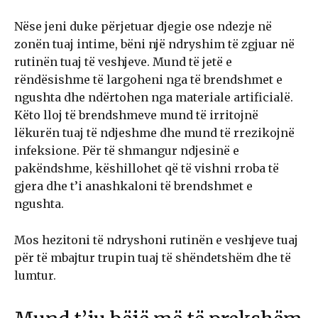
Nëse jeni duke përjetuar djegie ose ndezje në
zonën tuaj intime, bëni një ndryshim të zgjuar në
rutinën tuaj të veshjeve. Mund të jetë e
rëndësishme të largoheni nga të brendshmet e
ngushta dhe ndërtohen nga materiale artificialë.
Këto lloj të brendshmeve mund të irritojnë
lëkurën tuaj të ndjeshme dhe mund të rrezikojnë
infeksione. Për të shmangur ndjesinë e
pakëndshme, këshillohet që të vishni rroba të
gjera dhe t’i anashkaloni të brendshmet e
ngushta.
Mos hezitoni të ndryshoni rutinën e veshjeve tuaj
për të mbajtur trupin tuaj të shëndetshëm dhe të
lumtur.