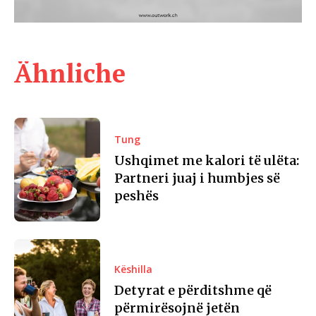
Ähnliche
Tung
Ushqimet me kalori të ulëta:
Partneri juaj i humbjes së
peshës
Këshilla
Detyrat e përditshme që
përmirësojnë jetën