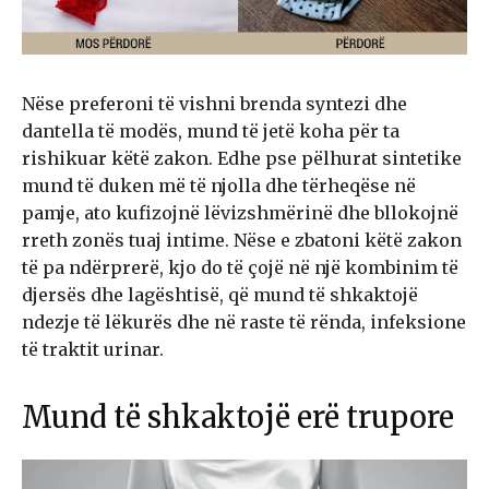
Nëse preferoni të vishni brenda syntezi dhe
dantella të modës, mund të jetë koha për ta
rishikuar këtë zakon. Edhe pse pëlhurat sintetike
mund të duken më të njolla dhe tërheqëse në
pamje, ato kufizojnë lëvizshmërinë dhe bllokojnë
rreth zonës tuaj intime. Nëse e zbatoni këtë zakon
të pa ndërprerë, kjo do të çojë në një kombinim të
djersës dhe lagështisë, që mund të shkaktojë
ndezje të lëkurës dhe në raste të rënda, infeksione
të traktit urinar.
Mund të shkaktojë erë trupore