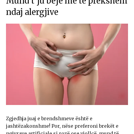
Mund t’ju bëjë më të prekshëm
ndaj alergjive
Zgjedhja juaj e brendshmeve është e
jashtëzakonshme! Por, nëse preferoni brekët e
ngjyrave artificiale si rozë ose vjollcë, mund të