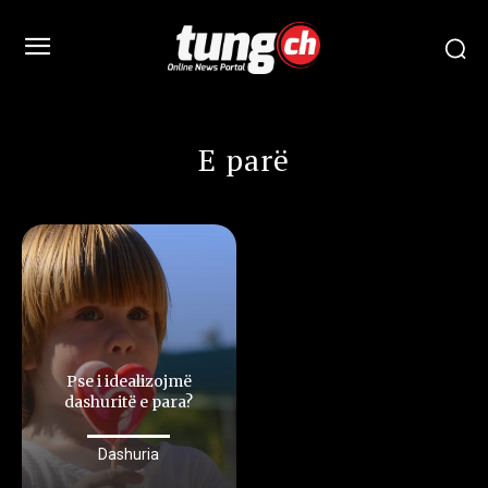
E parë
Pse i idealizojmë
dashuritë e para?
Dashuria