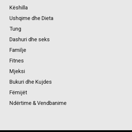
Këshilla
49
Ushqime dhe Dieta
45
Tung
39
Dashuri dhe seks
36
Familje
17
Fitnes
16
Mjeksi
14
Bukuri dhe Kujdes
13
Fëmijët
10
Ndërtime & Vendbanime
10