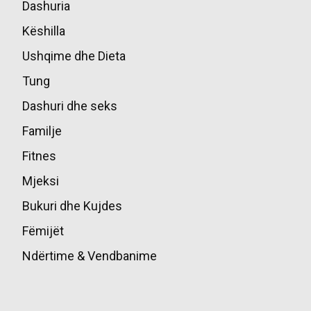
Dashuria
85
Këshilla
49
Ushqime dhe Dieta
45
Tung
39
Dashuri dhe seks
36
Familje
17
Fitnes
16
Mjeksi
14
Bukuri dhe Kujdes
13
Fëmijët
10
Ndërtime & Vendbanime
10