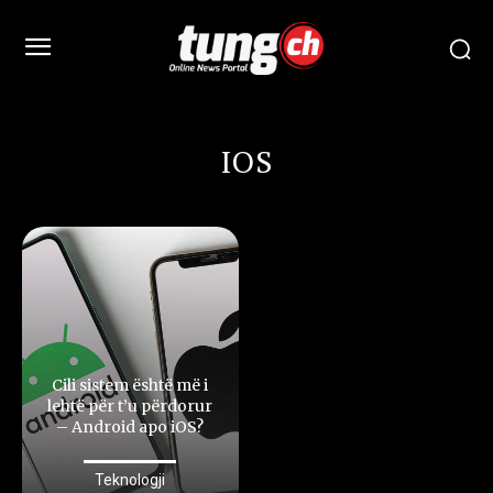
IOS
Cili sistem është më i
lehtë për t’u përdorur
– Android apo iOS?
Teknologji