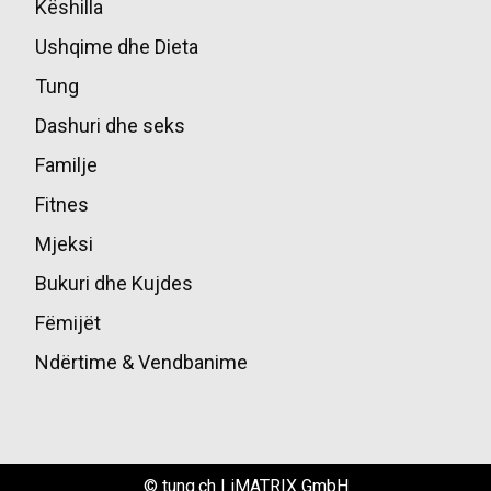
Këshilla
49
Ushqime dhe Dieta
45
Tung
39
Dashuri dhe seks
36
Familje
17
Fitnes
16
Mjeksi
14
Bukuri dhe Kujdes
13
Fëmijët
10
Ndërtime & Vendbanime
10
© tung.ch | iMATRIX GmbH