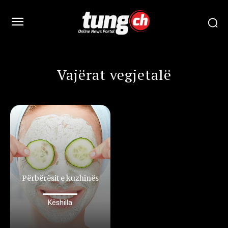
Vajërat vegjetalë
Përbërësit e kuzhinës
Këshilla