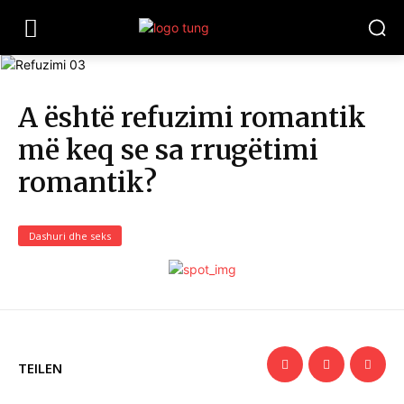
A është refuzimi romantik
më keq se sa rrugëtimi
romantik?
Dashuri dhe seks
TEILEN