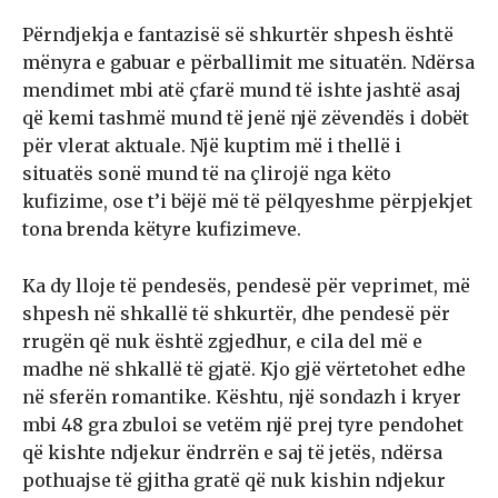
Përndjekja e fantazisë së shkurtër shpesh është
mënyra e gabuar e përballimit me situatën. Ndërsa
mendimet mbi atë çfarë mund të ishte jashtë asaj
që kemi tashmë mund të jenë një zëvendës i dobët
për vlerat aktuale. Një kuptim më i thellë i
situatës sonë mund të na çlirojë nga këto
kufizime, ose t’i bëjë më të pëlqyeshme përpjekjet
tona brenda këtyre kufizimeve.
Ka dy lloje të pendesës, pendesë për veprimet, më
shpesh në shkallë të shkurtër, dhe pendesë për
rrugën që nuk është zgjedhur, e cila del më e
madhe në shkallë të gjatë. Kjo gjë vërtetohet edhe
në sferën romantike. Kështu, një sondazh i kryer
mbi 48 gra zbuloi se vetëm një prej tyre pendohet
që kishte ndjekur ëndrrën e saj të jetës, ndërsa
pothuajse të gjitha gratë që nuk kishin ndjekur