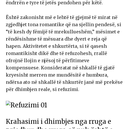
ëndrrën e tyre të jetës pendohen për këtë.
Është zakonisht më e lehtë të gjejmë të mirat në
zgjedhjet tona romantike që na sjellin pendesë, si
“të kesh dy fëmijë të mrekullueshëm,” mësimet e
rëndësishme të mësuara dhe dyert e reja që
hapen. Aktivitetet e shkurtërta, si të qasesh
romantikisht dikë dhe të refuzohesh, rrallë
ofrojnë llojin e njësoj të përfitimeve
kompensuese. Konsideratat në shkallë të gjatë
kryesisht merren me mundësitë e humbura,
ndërsa ato në shkallë të shkurtër janë më prekëse
për dhimbjen reale, si refuzimi.
Krahasimi i dhimbjes nga rruga e