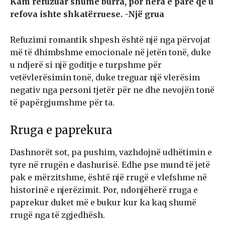
Kam refuzuar shumë burra, por hera e parë që u
refova ishte shkatërruese. -Një grua
Refuzimi romantik shpesh është një nga përvojat
më të dhimbshme emocionale në jetën tonë, duke
u ndjerë si një goditje e turpshme për
vetëvlerësimin tonë, duke treguar një vlerësim
negativ nga personi tjetër për ne dhe nevojën tonë
të papërgjumshme për ta.
Rruga e paprekura
Dashnorët sot, pa pushim, vazhdojnë udhëtimin e
tyre në rrugën e dashurisë. Edhe pse mund të jetë
pak e mërzitshme, është një rrugë e vlefshme në
historinë e njerëzimit. Por, ndonjëherë rruga e
paprekur duket më e bukur kur ka kaq shumë
rrugë nga të zgjedhësh.