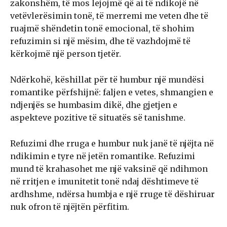
zakonshëm, të mos lejojmë që ai të ndikojë në
vetëvlerësimin tonë, të merremi me veten dhe të
ruajmë shëndetin tonë emocional, të shohim
refuzimin si një mësim, dhe të vazhdojmë të
kërkojmë një person tjetër.
Ndërkohë, këshillat për të humbur një mundësi
romantike përfshijnë: faljen e vetes, shmangien e
ndjenjës se humbasim dikë, dhe gjetjen e
aspekteve pozitive të situatës së tanishme.
Refuzimi dhe rruga e humbur nuk janë të njëjta në
ndikimin e tyre në jetën romantike. Refuzimi
mund të krahasohet me një vaksinë që ndihmon
në rritjen e imunitetit tonë ndaj dështimeve të
ardhshme, ndërsa humbja e një rruge të dëshiruar
nuk ofron të njëjtën përfitim.