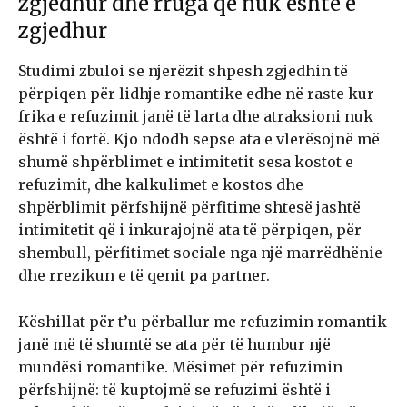
zgjedhur dhe rruga që nuk është e
zgjedhur
Studimi zbuloi se njerëzit shpesh zgjedhin të
përpiqen për lidhje romantike edhe në raste kur
frika e refuzimit janë të larta dhe atraksioni nuk
është i fortë. Kjo ndodh sepse ata e vlerësojnë më
shumë shpërblimet e intimitetit sesa kostot e
refuzimit, dhe kalkulimet e kostos dhe
shpërblimit përfshijnë përfitime shtesë jashtë
intimitetit që i inkurajojnë ata të përpiqen, për
shembull, përfitimet sociale nga një marrëdhënie
dhe rrezikun e të qenit pa partner.
Këshillat për t’u përballur me refuzimin romantik
janë më të shumtë se ata për të humbur një
mundësi romantike. Mësimet për refuzimin
përfshijnë: të kuptojmë se refuzimi është i