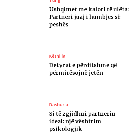
Tung
Ushqimet me kalori të ulëta:
Partneri juaj i humbjes së
peshës
Këshilla
Detyrat e përditshme që
përmirësojnë jetën
Dashuria
Si të zgjidhni partnerin
ideal: një vështrim
psikologjik