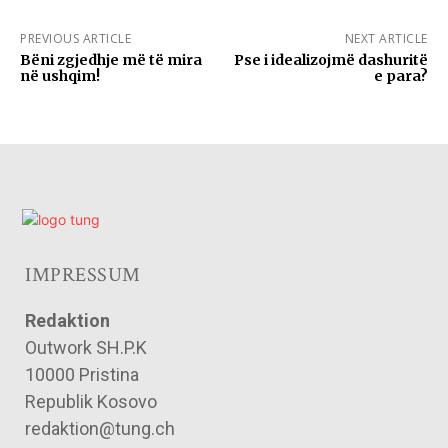
PREVIOUS ARTICLE
NEXT ARTICLE
Bëni zgjedhje më të mira
Pse i idealizojmë dashuritë
në ushqim!
e para?
IMPRESSUM
Redaktion
Outwork SH.P.K
10000 Pristina
Republik Kosovo
redaktion@tung.ch