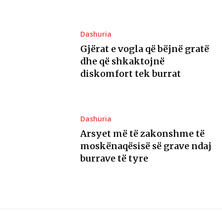
Dashuria
Gjërat e vogla që bëjnë gratë
dhe që shkaktojnë
diskomfort tek burrat
Dashuria
Arsyet më të zakonshme të
moskënaqësisë së grave ndaj
burrave të tyre